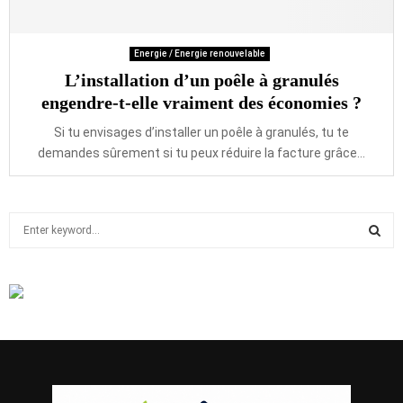
Energie / Energie renouvelable
L’installation d’un poêle à granulés
engendre-t-elle vraiment des économies ?
Si tu envisages d’installer un poêle à granulés, tu te
demandes sûrement si tu peux réduire la facture grâce...
S
e
a
S
r
c
E
h
f
A
o
r
R
: