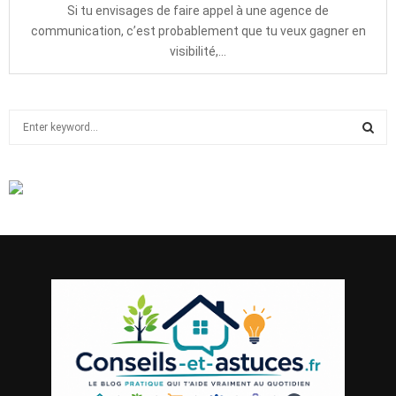
Si tu envisages de faire appel à une agence de
communication, c’est probablement que tu veux gagner en
visibilité,...
S
e
a
S
r
c
E
h
f
A
o
r
R
:
C
H