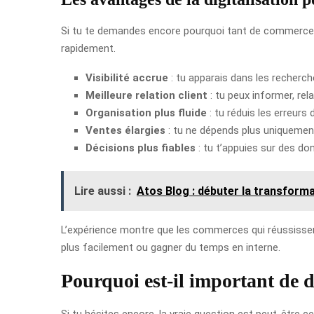
Si tu te demandes encore pourquoi tant de commerces f
rapidement.
Visibilité accrue
: tu apparais dans les recherche
Meilleure relation client
: tu peux informer, rela
Organisation plus fluide
: tu réduis les erreurs 
Ventes élargies
: tu ne dépends plus uniquemen
Décisions plus fiables
: tu t’appuies sur des don
Lire aussi :
Atos Blog : débuter la transform
L’expérience montre que les commerces qui réussissent l
plus facilement ou gagner du temps en interne.
Pourquoi est-il important de d
Si tu hésites encore, la vraie question est peut-être c