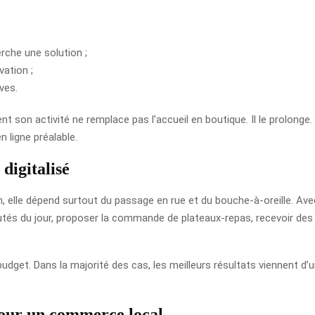
erche une solution ;
vation ;
ves.
nt son activité ne remplace pas l’accueil en boutique. Il le prolonge.
n ligne préalable.
digitalisé
on, elle dépend surtout du passage en rue et du bouche-à-oreille. Av
utés du jour, proposer la commande de plateaux-repas, recevoir des a
dget. Dans la majorité des cas, les meilleurs résultats viennent d’un
 pour un commerce local