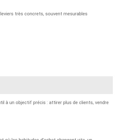
 leviers très concrets, souvent mesurables
à un objectif précis : attirer plus de clients, vendre
ent où les habitudes d’achat changent vite, un