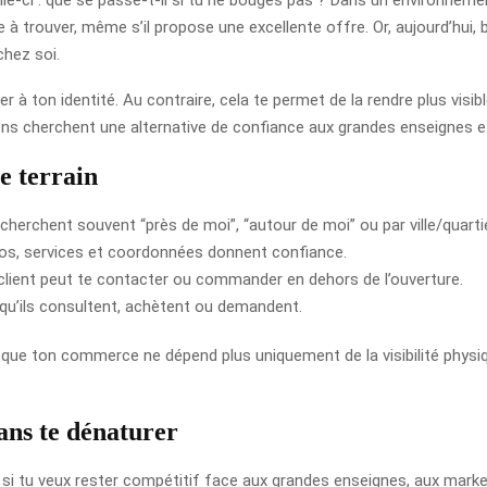
cile à trouver, même s’il propose une excellente offre. Or, aujourd’
chez soi.
 à ton identité. Au contraire, cela te permet de la rendre plus visib
gens cherchent une alternative de confiance aux grandes enseignes 
le terrain
 cherchent souvent “près de moi”, “autour de moi” ou par ville/quartie
otos, services et coordonnées donnent confiance.
client peut te contacter ou commander en dehors de l’ouverture.
 qu’ils consultent, achètent ou demandent.
 que ton commerce ne dépend plus uniquement de la visibilité physiq
sans te dénaturer
e si tu veux rester compétitif face aux grandes enseignes, aux mark