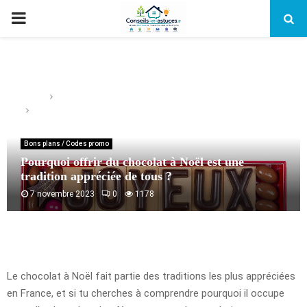
PRIMARY
MENU
Home
Bons plans / Codes promo
Pourquoi offrir du chocolat à Noël est une tradition appréciée
de tous ?
Bons plans / Codes promo
Pourquoi offrir du chocolat à Noël est une
tradition appréciée de tous ?
7 novembre 2023
0
1178
Le chocolat à Noël fait partie des traditions les plus appréciées
en France, et si tu cherches à comprendre pourquoi il occupe