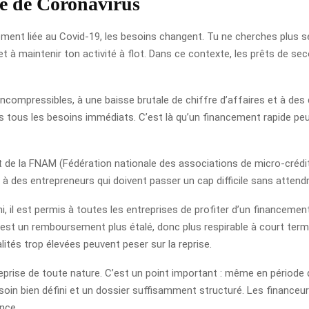
de de Coronavirus
ment liée au Covid-19, les besoins changent. Tu ne cherches plus se
 et à maintenir ton activité à flot. Dans ce contexte, les prêts de 
incompressibles, à une baisse brutale de chiffre d’affaires et à des
s tous les besoins immédiats. C’est là qu’un financement rapide peut
nt de la FNAM (Fédération nationale des associations de micro-crédit
 à des entrepreneurs qui doivent passer un cap difficile sans attendr
i, il est permis à toutes les entreprises de profiter d’un financeme
est un remboursement plus étalé, donc plus respirable à court term
ités trop élevées peuvent peser sur la reprise.
prise de toute nature. C’est un point important : même en période de
besoin bien défini et un dossier suffisamment structuré. Les financ
ance.