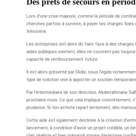
Des prêts de secours en pério
Lors d’une crise majeure, comme la période de confine
cherches parfois à survivre, à payer tes charges fixes
trésorerie.
Les entreprises ont alors dû faire face à des charges 
aides publiques existent, elles ne couvrent pas toujour
capacité de remboursement future.
Il est alors présenté par l’Adie, sous l’égide notamme
type de solution vise à apporter un soutien temporaire
Par l’intermédiaire de son directeur, Abderrahmane Salh
prochains mois. Ce que cela implique concrètement, c’
prudence. Si ton activité repart lentement, des mensual
Cette aide est également destinée à la création d’entre
lancement, à condition d’avoir un projet crédible, un 
clair, réaliste et bien présenté inspire davantage confi