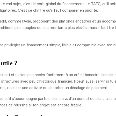
 vrai sujet, c’est le coût global du financement. Le TAEG, qu’il soi
bligatoires. C’est ce chiffre qu’il faut comparer en priorité.
crédit, comme l’Adie, proposent des plafonds encadrés et un accom
itions plus souples ou des montants plus élevés, mais il faut lire le
e privilégier un financement simple, lisible et compatible avec ton n
utile ?
tinent si tu n’as pas accès facilement à un crédit bancaire classique
tructures avec peu d’historique financier. Il peut aussi servir si t
ntie, relancer une activité ou absorber un décalage de paiement.
rce qu’il s’accompagne parfois d’un suivi, d’un conseil ou d’une aid
ces de réussite si ton projet est encore fragile.