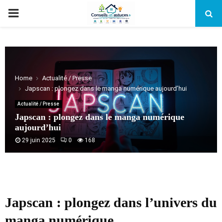
PRIMARY
MENU
Home
Actualité / Presse
Japscan : plongez dans le manga numérique aujourd’hui
Actualité / Presse
Japscan : plongez dans le manga numérique
aujourd’hui
29 juin 2025
0
168
Japscan : plongez dans l’univers du
manga numérique