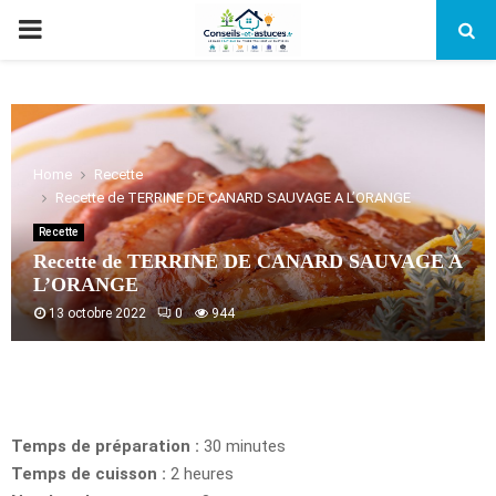
PRIMARY
MENU
Home
Recette
Recette de TERRINE DE CANARD SAUVAGE A L’ORANGE
Recette
Recette de TERRINE DE CANARD SAUVAGE A
L’ORANGE
13 octobre 2022
0
944
Temps de préparation :
30 minutes
Temps de cuisson :
2 heures