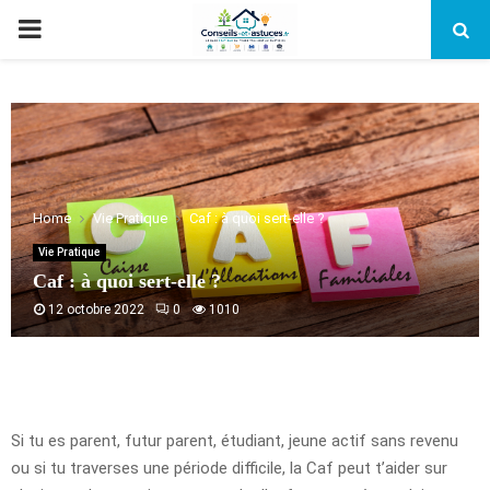
PRIMARY
MENU
Home
Vie Pratique
Caf : à quoi sert-elle ?
Vie Pratique
Caf : à quoi sert-elle ?
12 octobre 2022
0
1010
Si tu es parent, futur parent, étudiant, jeune actif sans revenu
ou si tu traverses une période difficile, la Caf peut t’aider sur