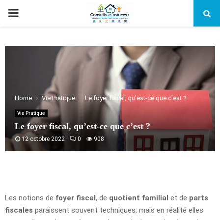
PRIMARY
MENU
Home
Vie Pratique
Le foyer fiscal, qu’est-ce que c’est ?
Vie Pratique
Le foyer fiscal, qu’est-ce que c’est ?
12 octobre 2022
0
908
Les notions de
foyer fiscal
, de
quotient familial
et de
parts
fiscales
paraissent souvent techniques, mais en réalité elles