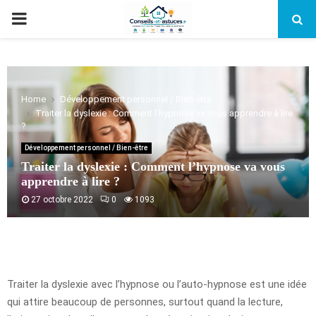
PRIMARY
MENU
Home
Développement personnel / Bien-être
Traiter la dyslexie : Comment l’hypnose va vous apprendre à lire
?
Développement personnel / Bien-être
Traiter la dyslexie : Comment l’hypnose va vous
apprendre à lire ?
27 octobre 2022
0
1093
Traiter la dyslexie avec l’hypnose ou l’auto-hypnose est une idée
qui attire beaucoup de personnes, surtout quand la lecture,