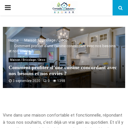
PRIMARY
MENU
Home
Maison / Bricolage / Déco
Comment profiter d’une cuisine concordant avec nos besoins
et nos envies ?
Maison / Bricolage / Déco
Comment profiter d’une cuisine concordant avec
nos besoins et nos envies ?
3 septembre 2020
0
1398
Vivre dans une maison confortable et fonctionnelle, répondant
à tous nos souhaits, c’est déjà un vrai gain au quotidien. Et s’il y