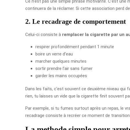
Ce n’est pas une simple phrase motivante. C’est une ma
continuera de la réclamer. Si cette association perd de 
2. Le recadrage de comportement
Celui-ci consiste à
remplacer la cigarette par un 
respirer profondément pendant 1 minute
boire un verre d’eau
marcher quelques minutes
sortir prendre l’air sans fumer
garder les mains occupées
Dans les faits, c’est souvent ce deuxième niveau qui f
rien, tu laisses un vide que la cigarette finit souvent pa
Par exemple, si tu fumes surtout après un repas, le vrai
recadrage consiste à recréer ce moment de transition
La methode simple pour arreter