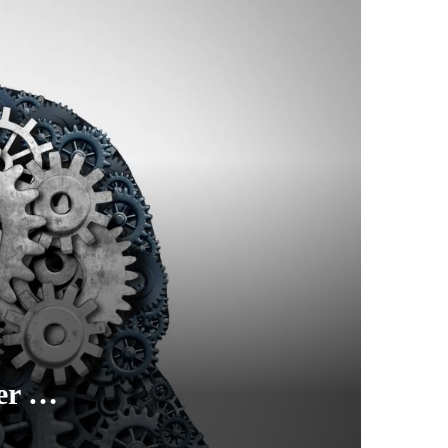
mer …