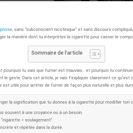
ypnose
, sans “subconscient nicotinique” et sans discours compliqué
anger la manière dont tu interprètes la cigarette pour casser le comp
Sommaire de l'article
nt pourquoi tu sais que fumer est mauvais… et pourquoi tu continu
ient le geste. Dans cet article, je vais t’expliquer clairement ce qu’
e est utile pour arrêter de fumer de façon plus naturelle et plus dura
ger la signification que tu donnes à la cigarette pour modifier to
ais souvent à une croyance ou à un besoin.
 “cigarette = soulagement”.
ncrète et répétée dans la durée.