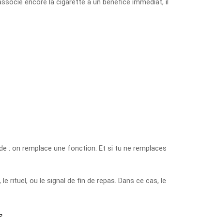
ssocie encore la cigarette à un bénéfice immédiat, il
de : on remplace une fonction. Et si tu ne remplaces
 rituel, ou le signal de fin de repas. Dans ce cas, le
s