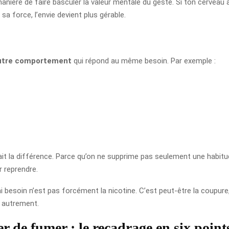
nière de faire basculer la valeur mentale du geste. Si ton cerveau a
sa force, l’envie devient plus gérable.
autre comportement
qui répond au même besoin. Par exemple :
ait la différence. Parce qu’on ne supprime pas seulement une habitu
r reprendre.
 besoin n’est pas forcément la nicotine. C’est peut-être la coupure, le
 autrement.
 de fumer : le recadrage en six point