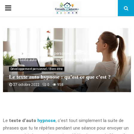
PRIMARY
MENU
Home
Développement personnel / Bien-être
Le texte auto hypnose : qu’est ce que c’est ?
Développement personnel / Bien-être
Le texte auto hypnose : qu’est ce que c’est ?
27 octobre 2022
0
958
Le
texte d’auto
hypnose
, c’est tout simplement la suite de
phrases que tu te répètes pendant une séance pour envoyer un