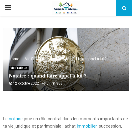
PRIMARY
MENU
Home
Vie Pratique
Notaire : quand faire appel à lui ?
Vie Pratique
Notaire : quand faire appel à lui ?
12 octobre 2022
0
865
Le
notaire
joue un rôle central dans les moments importants de
ta vie juridique et patrimoniale : achat
immobilier
, succession,