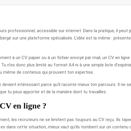
rs professionnel, accessible sur internet. Dans la pratique, il peut
bergé sur une plateforme spécialisée. L’idée est la même : présenter
ement à un CV papier ou à un fichier envoyé par mail, un CV en lign
 Tu n’es donc plus limité au format A4 ni à une simple liste d’expé
ou même de contenus qui prouvent ton expertise.
ne devient intéressant parce qu’il raconte mieux ton parcours. Il ne 
 que tu peux apporter et de la manière dont tu travailles.
 CV en ligne ?
tement, les recruteurs ne se limitent pas toujours au CV reçu. Ils ta
 es dans cette situation, mieux vaut qu’ils tombent sur un contenu c