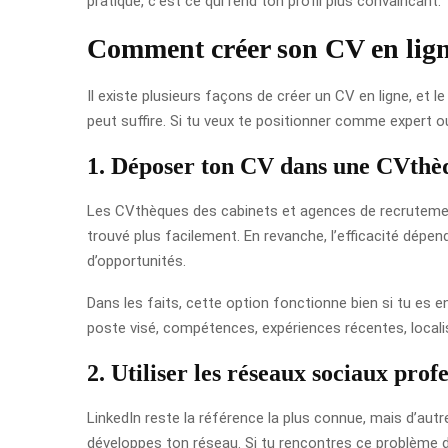
pratique, c’est ce qui rend ton profil plus convaincant.
Comment créer son CV en lign
Il existe plusieurs façons de créer un CV en ligne, et 
peut suffire. Si tu veux te positionner comme expert ou
1. Déposer ton CV dans une CVthè
Les CVthèques des cabinets et agences de recrutement 
trouvé plus facilement. En revanche, l’efficacité dépen
d’opportunités.
Dans les faits, cette option fonctionne bien si tu es en
poste visé, compétences, expériences récentes, localisa
2. Utiliser les réseaux sociaux prof
LinkedIn reste la référence la plus connue, mais d’autr
développes ton réseau. Si tu rencontres ce problème de