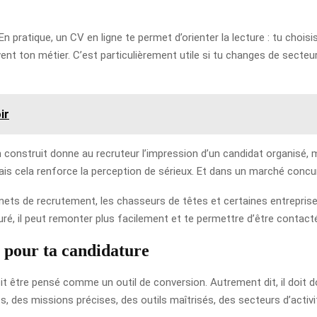
n pratique, un CV en ligne te permet d’orienter la lecture : tu choisi
ivent ton métier. C’est particulièrement utile si tu changes de secteu
ir
bien construit donne au recruteur l’impression d’un candidat organis
is cela renforce la perception de sérieux. Et dans un marché concurre
abinets de recrutement, les chasseurs de têtes et certaines entrepri
ucturé, il peut remonter plus facilement et te permettre d’être conta
 pour ta candidature
doit être pensé comme un outil de conversion. Autrement dit, il doit do
ts, des missions précises, des outils maîtrisés, des secteurs d’activit