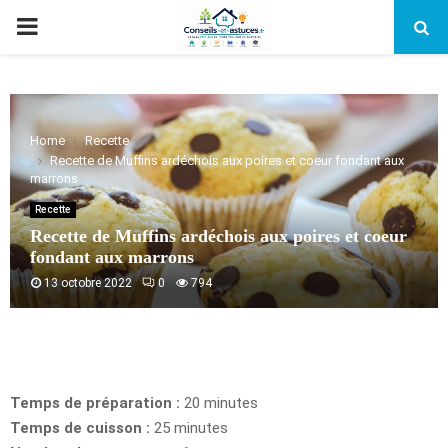
PRIMARY
MENU
Home
Recette
Recette de Muffins ardéchois aux poires et coeur fondant aux
marrons
Recette
Recette de Muffins ardéchois aux poires et coeur
fondant aux marrons
13 octobre 2022
0
794
Temps de préparation :
20 minutes
Temps de cuisson :
25 minutes