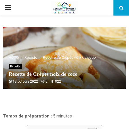
PRIMARY
MENU
Home
Recette
Recette de Crêpes noix de coco
Recette
Recette de Crêpes noix de coco
13 octobre 2022
0
822
Temps de préparation :
5 minutes