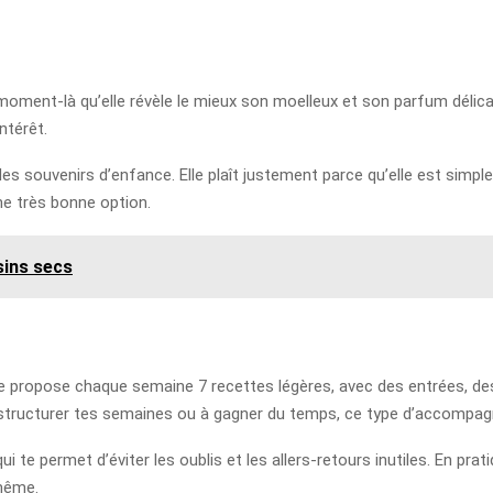
ment-là qu’elle révèle le mieux son moelleux et son parfum délicat. 
ntérêt.
 souvenirs d’enfance. Elle plaît justement parce qu’elle est simple
ne très bonne option.
sins secs
e te propose chaque semaine 7 recettes légères, avec des entrées, d
 à structurer tes semaines ou à gagner du temps, ce type d’accompa
i te permet d’éviter les oublis et les allers-retours inutiles. En prat
-même.