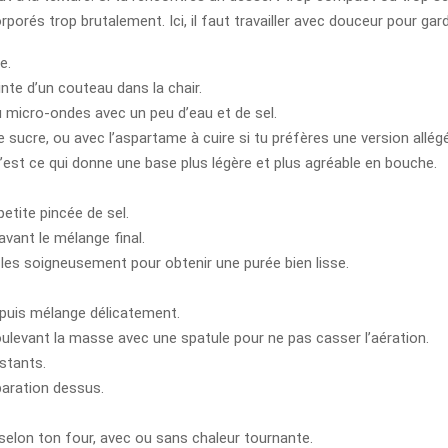
orés trop brutalement. Ici, il faut travailler avec douceur pour gar
e.
inte d’un couteau dans la chair.
 au micro-ondes avec un peu d’eau et de sel.
sucre, ou avec l’aspartame à cuire si tu préfères une version allég
’est ce qui donne une base plus légère et plus agréable en bouche.
etite pincée de sel.
avant le mélange final.
les soigneusement pour obtenir une purée bien lisse.
 puis mélange délicatement.
oulevant la masse avec une spatule pour ne pas casser l’aération.
estants.
paration dessus.
 selon ton four, avec ou sans chaleur tournante.