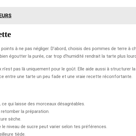
GEURS
ette
es points à ne pas négliger. D’abord, choisis des pommes de terre à ch
en égoutter la purée, car trop d’humidité rendrait la tarte plus lou
n’est pas là uniquement pour le goût. Elle aide aussi à structurer la
nce entre une tarte un peu fade et une vraie recette réconfortante.
 ce qui laisse des morceaux désagréables.
t retomber la préparation.
ture sèche.
e le niveau de sucre peut varier selon tes préférences.
illeure tiède.