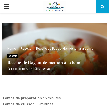
PRIMARY
MENU
Home
Recette
Recette de Ragout de mouton à la bamia
Recette
Recette de Ragout de mouton à la bamia
13 octobre 2022
0
989
Temps de préparation :
5 minutes
Temps de cuisson :
5 minutes