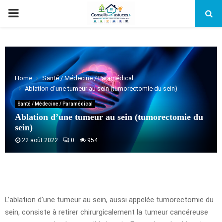
PRIMARY
MENU
Home
Santé / Médecine / Paramédical
Ablation d’une tumeur au sein (tumorectomie du sein)
Santé / Médecine / Paramédical
Ablation d’une tumeur au sein (tumorectomie du
sein)
22 août 2022
0
954
L’ablation d’une tumeur au sein, aussi appelée tumorectomie du
sein, consiste à retirer chirurgicalement la tumeur cancéreuse