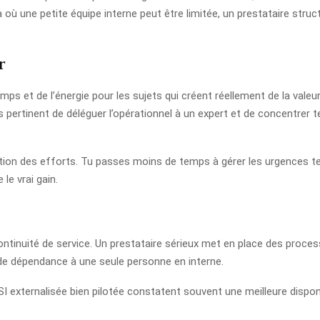
 où une petite équipe interne peut être limitée, un prestataire struc
r
emps et de l’énergie pour les sujets qui créent réellement de la valeu
us pertinent de déléguer l’opérationnel à un expert et de concentrer t
cation des efforts. Tu passes moins de temps à gérer les urgences t
le vrai gain.
tinuité de service. Un prestataire sérieux met en place des proces
 de dépendance à une seule personne en interne.
DSI externalisée bien pilotée constatent souvent une meilleure dispo