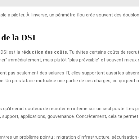
simple à piloter. À l’inverse, un périmètre flou crée souvent des dou
 de la DSI
 DSI est la
réduction des coûts
. Tu évites certains coûts de recr
cher” immédiatement, mais plutôt “plus prévisible” et souvent mieux 
ent pas seulement des salaires IT, elles supportent aussi les absen
. Un prestataire mutualise une partie de ces charges, ce qui peut re
qu’il serait coûteux de recruter en interne sur un seul poste. Les p
d, support, applications, gouvernance. Concrètement, cela te permet d
contres un problème pointu : migration d’infrastructure, sécurisation 