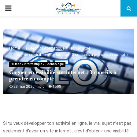
PRIMARY
MENU
Home
Hi-tech / Informatique / Technologie
Gagner en visibilité sur internet : 3 conseils à prendre en compte
Hi-tech / Informatique / Technologie
Gagner en visibilité sur internet : 3 conseils à
prendre en compte
23 mai 2020
0
1508
Si tu veux développer ton activité en ligne, le vrai sujet n’est pas
seulement d’avoir un site internet : c’est d’obtenir une visibilité