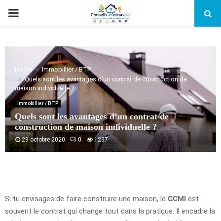
PRIMARY
MENU
Home
Immobillier / BTP
Quels sont les avantages d’un contrat de construction de
maison individuelle ?
Immobillier / BTP
Quels sont les avantages d’un contrat de
construction de maison individuelle ?
29 octobre 2020
0
1237
Si tu envisages de faire construire une maison, le
CCMI
est
souvent le contrat qui change tout dans la pratique. Il encadre la