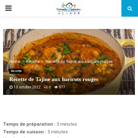
PRIMARY
MENU
Home
Recette
Recette de Tajine aux haricots rouges
Recette
Recette de Tajine aux haricots rouges
13 octobre 2022
0
977
Temps de préparation :
5 minutes
Temps de cuisson :
5 minutes