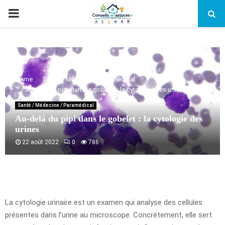
PRIMARY
MENU
Home
Santé / Médecine / Paramédical
Au-delà du pipi dans le gobelet : la cytologie des urines
Santé / Médecine / Paramédical
Au-delà du pipi dans le gobelet : la cytologie des
urines
22 août 2022
0
786
La cytologie urinaire est un examen qui analyse des cellules
présentes dans l’urine au microscope. Concrètement, elle sert