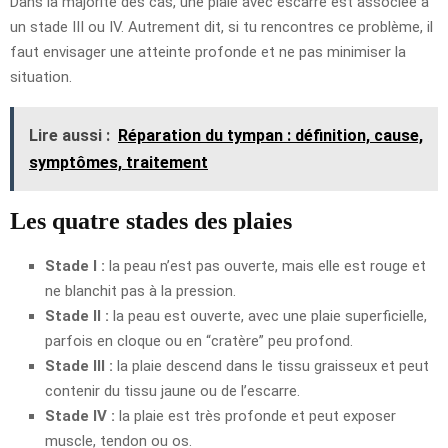
Dans la majorité des cas, une plaie avec escarre est associée à
un stade III ou IV. Autrement dit, si tu rencontres ce problème, il
faut envisager une atteinte profonde et ne pas minimiser la
situation.
Lire aussi :
Réparation du tympan : définition, cause,
symptômes, traitement
Les quatre stades des plaies
Stade I :
la peau n’est pas ouverte, mais elle est rouge et
ne blanchit pas à la pression.
Stade II :
la peau est ouverte, avec une plaie superficielle,
parfois en cloque ou en “cratère” peu profond.
Stade III :
la plaie descend dans le tissu graisseux et peut
contenir du tissu jaune ou de l’escarre.
Stade IV :
la plaie est très profonde et peut exposer
muscle, tendon ou os.