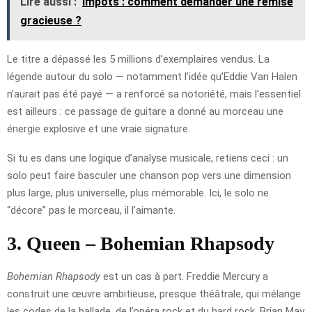
Lire aussi :
Impôts : comment demander une remise
gracieuse ?
Le titre a dépassé les 5 millions d’exemplaires vendus. La
légende autour du solo — notamment l’idée qu’Eddie Van Halen
n’aurait pas été payé — a renforcé sa notoriété, mais l’essentiel
est ailleurs : ce passage de guitare a donné au morceau une
énergie explosive et une vraie signature.
Si tu es dans une logique d’analyse musicale, retiens ceci : un
solo peut faire basculer une chanson pop vers une dimension
plus large, plus universelle, plus mémorable. Ici, le solo ne
“décore” pas le morceau, il l’aimante.
3. Queen – Bohemian Rhapsody
Bohemian Rhapsody
est un cas à part. Freddie Mercury a
construit une œuvre ambitieuse, presque théâtrale, qui mélange
les codes de la ballade, de l’opéra rock et du hard rock. Brian May