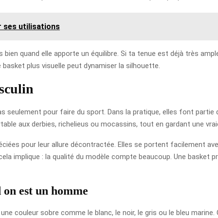
 ses utilisations
ès bien quand elle apporte un équilibre. Si ta tenue est déjà très am
e basket plus visuelle peut dynamiser la silhouette.
sculin
 seulement pour faire du sport. Dans la pratique, elles font partie
ortable aux derbies, richelieus ou mocassins, tout en gardant une vr
ciées pour leur allure décontractée. Elles se portent facilement av
e cela implique : la qualité du modèle compte beaucoup. Une basket pr
d on est un homme
 une couleur sobre comme le blanc, le noir, le gris ou le bleu marine