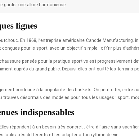
e garder une allure harmonieuse.
ques lignes
tchouc. En 1868, l’entreprise américaine Candde Manufacturing, inst
t conçues pour le sport, avec un objectif simple : offrir plus d’adhére
aussure pensée pour la pratique sportive est progressivement deve
ent auprès du grand public. Depuis, elles ont quitté les terrains pou
gement contribué à la popularité des baskets. On peut citer, entre au
tu trouves désormais des modèles pour tous les usages : sport, mode,
enues indispensables
lles répondent à un besoin très concret : être à l’aise sans sacrifier l
s looks très différents et les adapter à ton rythme de vie.