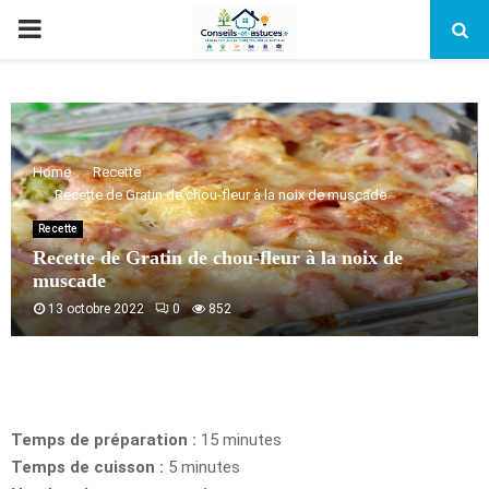
PRIMARY
MENU
Home
Recette
Recette de Gratin de chou-fleur à la noix de muscade
Recette
Recette de Gratin de chou-fleur à la noix de
muscade
13 octobre 2022
0
852
Temps de préparation :
15 minutes
Temps de cuisson :
5 minutes