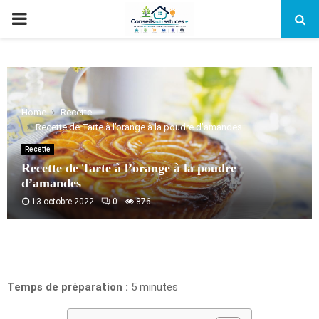
PRIMARY
MENU
Home
Recette
Recette de Tarte à l’orange à la poudre d’amandes
Recette
Recette de Tarte à l’orange à la poudre
d’amandes
13 octobre 2022
0
876
Temps de préparation :
5 minutes