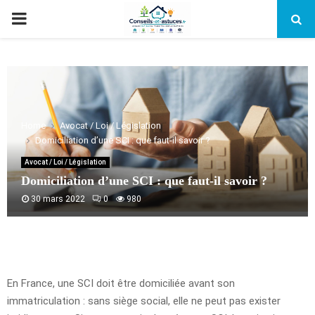
PRIMARY
MENU
Home
Avocat / Loi / Législation
Domiciliation d’une SCI : que faut-il savoir ?
Avocat / Loi / Législation
Domiciliation d’une SCI : que faut-il savoir ?
30 mars 2022
0
980
En France, une SCI doit être domiciliée avant son
immatriculation : sans siège social, elle ne peut pas exister