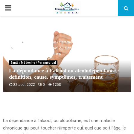
PRIMARY
MENU
Home
Santé / Médecine / Paramédical
La dépendance à l’alcool ou alcolodépendance : définition,
cause, symptômes, traitement
Santé / Médecine / Paramédical
La dépendance à l’alcool ou alcolodépendance :
définition, cause, symptômes, traitement
22 août 2022
0
1258
La dépendance à l’alcool, ou alcoolisme, est une maladie
chronique qui peut toucher n’importe qui, quel que soit l’âge, le