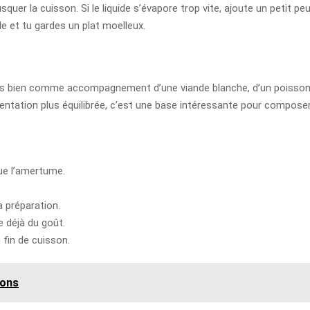
quer la cuisson. Si le liquide s’évapore trop vite, ajoute un petit pe
e et tu gardes un plat moelleux.
ès bien comme accompagnement d’une viande blanche, d’un poisson ou
alimentation plus équilibrée, c’est une base intéressante pour compos
tue l’amertume.
a préparation.
e déjà du goût.
fin de cuisson.
nons