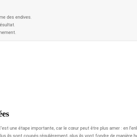
ume des endives.
ésultat.
gnement.
ées
t une étape importante, car le cœur peut être plus amer : en l’enle
lus ils sont coupés régulièrement, plus ils vont fondre de manière 