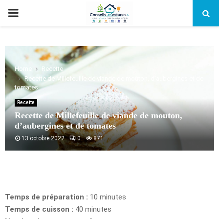
PRIMARY
MENU
Home
Recette
Recette de Millefeuille de viande de mouton, d’aubergines et de
tomates
Recette
Recette de Millefeuille de viande de mouton,
d’aubergines et de tomates
13 octobre 2022
0
871
Temps de préparation :
10 minutes
Temps de cuisson :
40 minutes