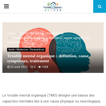
PRIMARY
MENU
Home
Santé / Médecine / Paramédical
Trouble mental organique : définition, cause, symptômes,
traitement
Santé / Médecine / Paramédical
Trouble mental organique : définition, cause,
symptômes, traitement
22 août 2022
0
1008
Le trouble mental organique (TMO) désigne une baisse des
capacités mentales liée à une cause physique ou neurologique,