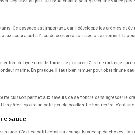
 casser l’équilibre du plat. Retire-le ensuite pour garder une sauce plus
stants. Ce passage est important, car il développe les arômes et évite
 Tu peux aussi ajouter l’eau de conserve du crabe à ce moment-là po
ncentrée délayée dans le fumet de poisson. C’est ce mélange qui donn
rofondeur marine. En pratique, il faut bien remuer pour obtenir une
tte cuisson permet aux saveurs de se fondre sans agresser le crabe.
nt les pâtes, ajoute un petit peu de bouillon. Le bon repère, c’est un
ire sauce
ire sauce. C’est ce petit détail qui change beaucoup de choses : la 