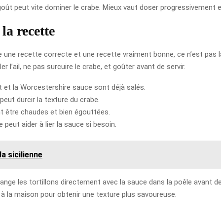
goût peut vite dominer le crabe. Mieux vaut doser progressivement e
la recette
re une recette correcte et une recette vraiment bonne, ce n’est pas l
r l’ail, ne pas surcuire le crabe, et goûter avant de servir.
 et la Worcestershire sauce sont déjà salés.
peut durcir la texture du crabe.
nt être chaudes et bien égouttées.
e peut aider à lier la sauce si besoin.
a sicilienne
ge les tortillons directement avec la sauce dans la poêle avant de 
 à la maison pour obtenir une texture plus savoureuse.