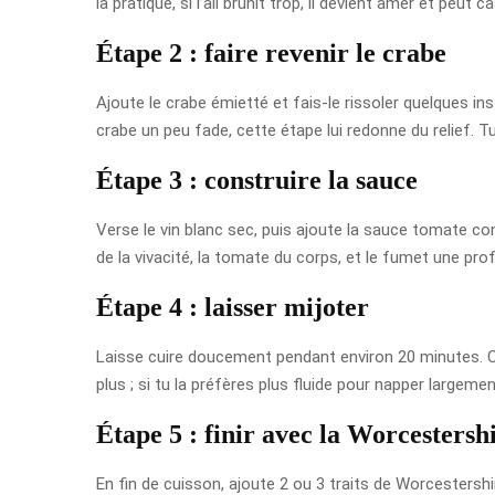
la pratique, si l’ail brunit trop, il devient amer et peut
Étape 2 : faire revenir le crabe
Ajoute le crabe émietté et fais-le rissoler quelques in
crabe un peu fade, cette étape lui redonne du relief.
Étape 3 : construire la sauce
Verse le vin blanc sec, puis ajoute la sauce tomate co
de la vivacité, la tomate du corps, et le fumet une p
Étape 4 : laisser mijoter
Laisse cuire doucement pendant environ 20 minutes. Ce
plus ; si tu la préfères plus fluide pour napper largeme
Étape 5 : finir avec la Worcestersh
En fin de cuisson, ajoute 2 ou 3 traits de Worcestersh