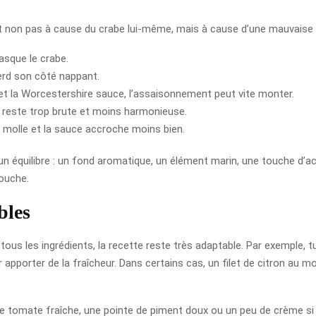
non pas à cause du crabe lui-même, mais à cause d’une mauvaise ges
asque le crabe.
erd son côté nappant.
c et la Worcestershire sauce, l’assaisonnement peut vite monter.
e reste trop brute et moins harmonieuse.
t molle et la sauce accroche moins bien.
n équilibre : un fond aromatique, un élément marin, une touche d’aci
bouche.
bles
tous les ingrédients, la recette reste très adaptable. Par exemple, 
ur apporter de la fraîcheur. Dans certains cas, un filet de citron au 
e tomate fraîche, une pointe de piment doux ou un peu de crème si t