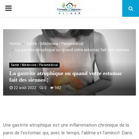
PRIMARY
MENU
Home
Santé / Médecine / Paramédical
La gastrite atrophique ou quand votre estomac fait des siennes
!
Santé / Médecine / Paramédical
La gastrite atrophique ou quand votre estomac
fait des siennes !
22 août 2022
0
982
Une gastrite atrophique est une inflammation chronique de la
paroi de l’estomac qui, avec le temps, l’abîme et l’amincit. Dans